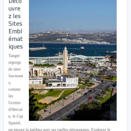
Déco
uvre
z les
Sites
Embl
émat
iques
Tanger
regorge
de sites
fascinant
s,
comme
les
Grottes
d'Hercul
e, le Cap
Spartel,
ou encore la médina avec ses ruelles pittoresques. Explorez le