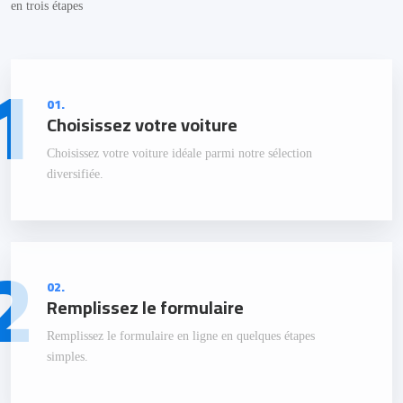
en trois étapes
1
01.
Choisissez votre voiture
Choisissez votre voiture idéale parmi notre sélection
diversifiée.
2
02.
Remplissez le formulaire
Remplissez le formulaire en ligne en quelques étapes
simples.