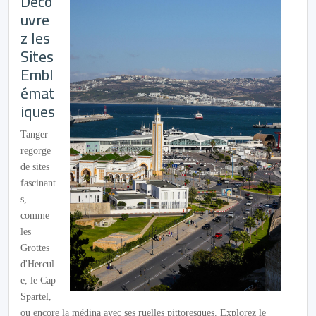
Déco
uvre
z les
Sites
Embl
émat
iques
Tanger
regorge
de sites
fascinant
s,
comme
les
Grottes
d'Hercul
e, le Cap
Spartel,
ou encore la médina avec ses ruelles pittoresques. Explorez le