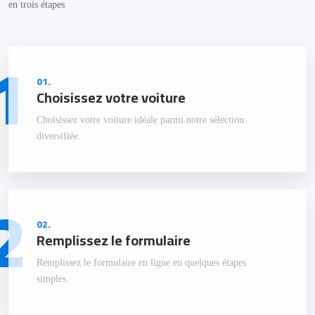
en trois étapes
1
01.
Choisissez votre voiture
Choisissez votre voiture idéale parmi notre sélection
diversifiée.
2
02.
Remplissez le formulaire
Remplissez le formulaire en ligne en quelques étapes
simples.