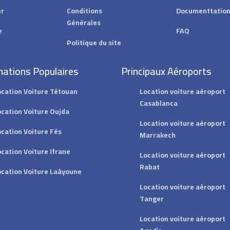
er
Conditions
Documenttatio
Générales
e
FAQ
Politique du site
nations Populaires
Principaux Aéroports
ocation Voiture Tétouan
Location voiture aéroport
Casablanca
ocation Voiture Oujda
Location voiture aéroport
ocation Voiture Fés
Marrakech
ocation Voiture Ifrane
Location voiture aéroport
Rabat
ocation Voiture Laâyoune
Location voiture aéroport
Tanger
Location voiture aéroport