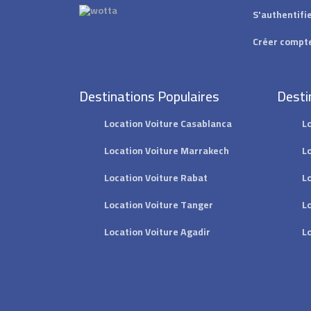
S'authentifi
Créer compt
Destinations Populaires
Desti
Location Voiture Casablanca
L
Location Voiture Marrakech
L
Location Voiture Rabat
L
Location Voiture Tanger
L
Location Voiture Agadir
L