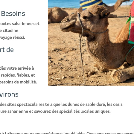
 Besoins
routes sahariennes et
e citadine
voyage réussi.
rt de
dès votre arrivée à
rapides, fiables, et
besoins de mobilité.
virons
es sites spectaculaires tels que les dunes de sable doré, les oasis
lture saharienne et savourez des spécialités locales uniques.
n à Laâyoune pour une expérience inoubliable. Que vous soyez en voyag