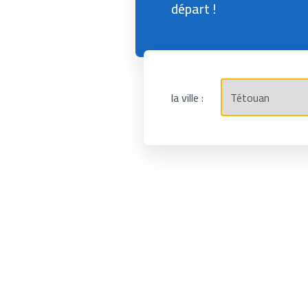
départ !
la ville :